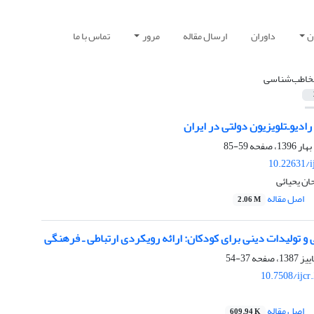
ن
داوران
ارسال مقاله
مرور
تماس با ما
خاطب‌شناسی
ادیو‌ـ‌تلویزیون دولتی در ایران
59-85
10.22631/i
ان یحیائی
اصل مقاله
2.06 M
و تولیدات دینی برای کودکان: ارائه رویکردی ارتباطی ـ فرهنگی
37-54
10.7508/ijcr
اصل مقاله
609.94 K