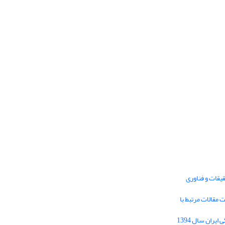
یقات و فناوری
1395 برای دریافت مقالات مرتبط با
Journal of Iran Cultural Research (JICR) is
licensed under a
فراخوان مقاله فصلنامه تحقیقات فرهنگی ایران سال 1394