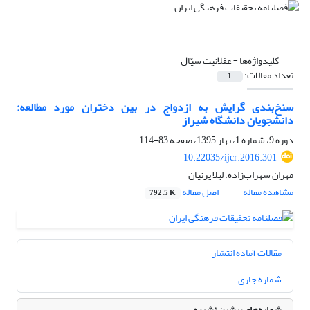
کلیدواژه‌ها =
عقلانیتِ سیّال
تعداد مقالات:
1
سنخ‌بندی گرایش به ازدواج در بین دختران مورد مطالعه:
دانشجویان دانشگاه شیراز
دوره 9، شماره 1، بهار 1395، صفحه
83-114
10.22035/ijcr.2016.301
مهران سهراب‌زاده، لیلا پرنیان
مشاهده مقاله
اصل مقاله
792.5 K
مقالات آماده انتشار
شماره جاری
شماره‌های پیشین نشریه