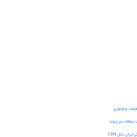
یقات و فناوری
1395 برای دریافت مقالات مرتبط با
Journal of Iran Cultural Research (JICR) is
licensed under a
فراخوان مقاله فصلنامه تحقیقات فرهنگی ایران سال 1394