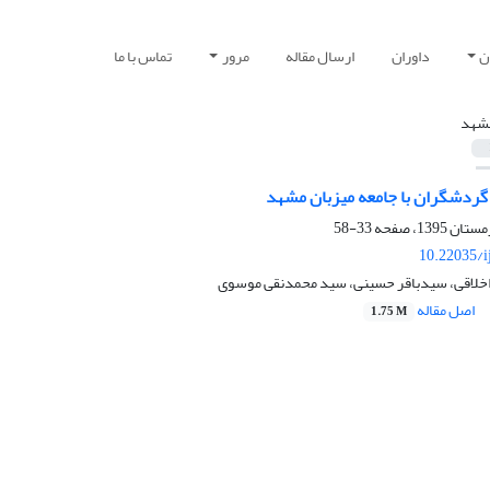
ن
داوران
ارسال مقاله
مرور
تماس با ما
شهد
 گردشگران با جامعه میزبان مشهد
33-58
10.22035/i
اخلاقی، سیدباقر حسینی، سید محمدنقی موسوی
اصل مقاله
1.75 M