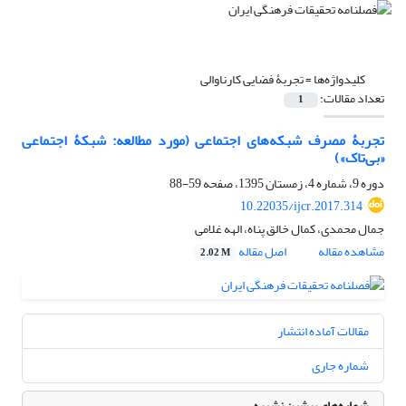
کلیدواژه‌ها =
تجربۀ فضایی کارناوالی
تعداد مقالات:
1
تجربۀ مصرف شبکه‌های اجتماعی (مورد مطالعه: شبکۀ اجتماعی
«بی‌تاک»)
دوره 9، شماره 4، زمستان 1395، صفحه
59-88
10.22035/ijcr.2017.314
جمال محمدی، کمال خالق پناه، الهه غلامی
مشاهده مقاله
اصل مقاله
2.02 M
مقالات آماده انتشار
شماره جاری
شماره‌های پیشین نشریه