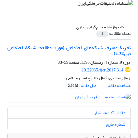
کلیدواژه‌ها =
جمع‌گرایی مجازی
تعداد مقالات:
1
تجربۀ مصرف شبکه‌های اجتماعی (مورد مطالعه: شبکۀ اجتماعی
«بی‌تاک»)
دوره 9، شماره 4، زمستان 1395، صفحه
59-88
10.22035/ijcr.2017.314
جمال محمدی، کمال خالق پناه، الهه غلامی
مشاهده مقاله
اصل مقاله
2.02 M
مقالات آماده انتشار
شماره جاری
شماره‌های پیشین نشریه