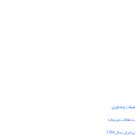
یقات و فناوری
1395 برای دریافت مقالات مرتبط با
Journal of Iran Cultural Research (JICR) is
licensed under a
فراخوان مقاله فصلنامه تحقیقات فرهنگی ایران سال 1394