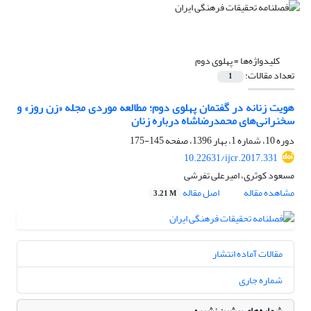
کلیدواژه‌ها =
پهلوی دوم
تعداد مقالات:
1
هویت زنانه در گفتمان پهلوی دوم؛ مطالعه موردی مجله «زن روز» و
سخنرانی‌های محمدرضاشاه درباره زنان
دوره 10، شماره 1، بهار 1396، صفحه
145-175
10.22631/ijcr.2017.331
مسعود کوثری، امیرعلی تفرشی
مشاهده مقاله
اصل مقاله
3.21 M
مقالات آماده انتشار
شماره جاری
شماره‌های پیشین نشریه