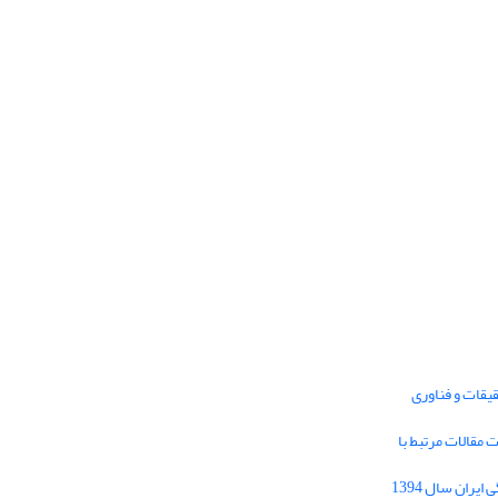
یقات و فناوری
1395 برای دریافت مقالات مرتبط با
Journal of Iran Cultural Research (JICR) is
licensed under a
فراخوان مقاله فصلنامه تحقیقات فرهنگی ایران سال 1394