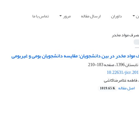
ن
داوران
ارسال مقاله
مرور
تماس با ما
صرف مواد مخدر
مواد مخدر در بین دانشجویان: مقایسه دانشجویان بومی و غیربومی
183-210
10.22631/jicr.20
 فاطمه غلامرضاکاشی
اصل مقاله
1019.65 K