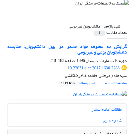
کلیدواژه‌ها =
دانشجویان غیربومی
تعداد مقالات:
1
گرایش به مصرف مواد مخدر در بین دانشجویان: مقایسه
دانشجویان بومی و غیربومی
دوره 10، شماره 2، تابستان 1396، صفحه
183-210
10.22631/jicr.2017.1630.2288
سیدهادی مرجائی، فاطمه غلامرضاکاشی
مشاهده مقاله
اصل مقاله
1019.65 K
مقالات آماده انتشار
شماره جاری
شماره‌های پیشین نشریه