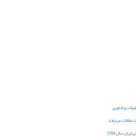
یقات و فناوری
1395 برای دریافت مقالات مرتبط با
Journal of Iran Cultural Research (JICR) is
licensed under a
فراخوان مقاله فصلنامه تحقیقات فرهنگی ایران سال 1394