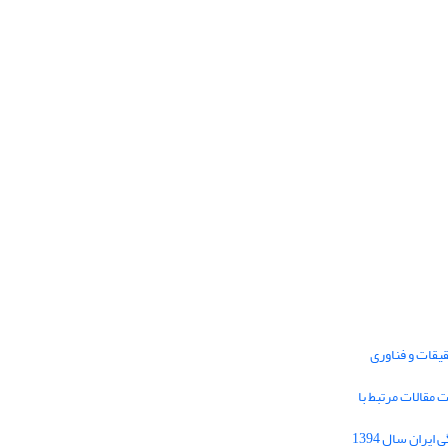
یقات و فناوری
1395 برای دریافت مقالات مرتبط با
Journal of Iran Cultural Research (JICR) is
licensed under a
فراخوان مقاله فصلنامه تحقیقات فرهنگی ایران سال 1394