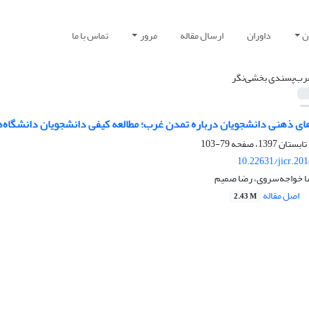
ن
داوران
ارسال مقاله
مرور
تماس با ما
رب‌پسندی بخشی‌نگر
ی ذهنی دانشجویان درباره تمدن غرب؛ مطالعه کیفی دانشجویان دانشگاه‌ه
79-103
10.22631/jicr.20
ضا خواجه‌سروی، رضا صمیم
اصل مقاله
2.43 M