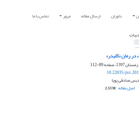
ن
داوران
ارسال مقاله
مرور
تماس با ما
دبیات
در رمان «کلیدر»
89-112
10.22035/jicr.20
هدیس صادقی پویا
اصل مقاله
2.53 M