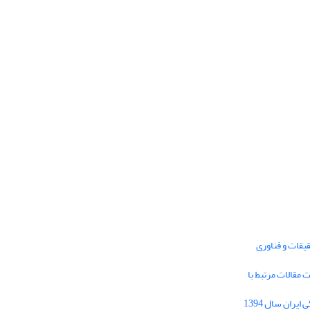
یقات و فناوری
1395 برای دریافت مقالات مرتبط با
Journal of Iran Cultural Research (JICR) is
licensed under a
فراخوان مقاله فصلنامه تحقیقات فرهنگی ایران سال 1394