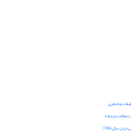
یقات و فناوری
1395 برای دریافت مقالات مرتبط با
Journal of Iran Cultural Research (JICR) is
licensed under a
فراخوان مقاله فصلنامه تحقیقات فرهنگی ایران سال 1394