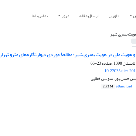
ن
داوران
ارسال مقاله
مرور
تماس با ما
ویت بصری شهر
و هویت ملی در هویت بصری شهر؛ مطالعۀ موردی دیوارنگاره‌های مترو تهران
23-66
10.22035/jicr.20
سن حسن پور، سوسن خطایی
اصل مقاله
2.73 M