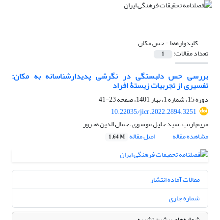
کلیدواژه‌ها =
حس مکان
تعداد مقالات:
1
بررسی حس دلبستگی در نگرشی پدیدارشناسانه به مکان:
تفسیری از تجربیات زیستۀ افراد
دوره 15، شماره 1، بهار 1401، صفحه
23-41
10.22035/jicr.2022.2894.3251
مریم ازنب، سید جلیل موسوی، جمال الدین هنرور
مشاهده مقاله
اصل مقاله
1.64 M
مقالات آماده انتشار
شماره جاری
شماره‌های پیشین نشریه