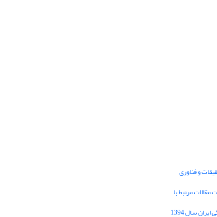
یقات و فناوری
1395 برای دریافت مقالات مرتبط با
Journal of Iran Cultural Research (JICR) is
licensed under a
فراخوان مقاله فصلنامه تحقیقات فرهنگی ایران سال 1394