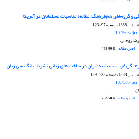
 و گروه‌های هم‌فرهنگ: مطالعه مناسبات مسلمانان در آمریکا
97-123
10.7508/ijcr
ضا روحانی
اصل مقاله
479.86 K
هنگی غرب نسبت به ایران در ساخت های زبانی نشریات انگلیسی زبان
123-139
10.7508/ijcr
ان
اصل مقاله
268.58 K