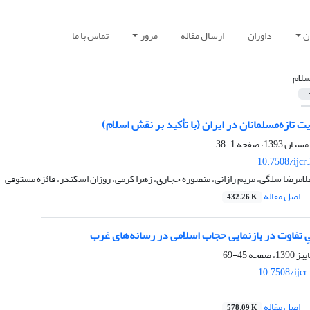
ن
داوران
ارسال مقاله
مرور
تماس با ما
سلام
ت تازه‌مسلمانان در ایران (با تأکید بر نقش اسلام)
1-38
10.7508/ijcr
امرضا سلگی، مریم رازانی، منصوره حجاری، زهرا کرمی، روژان اسکندر، فائزه مستوفی
اصل مقاله
432.26 K
تفاوت در بازنمایی حجاب اسلامی در رسانه‌های غرب
45-69
10.7508/ijcr
اصل مقاله
578.09 K