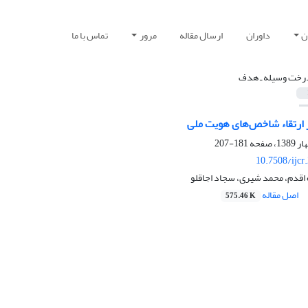
ن
داوران
ارسال مقاله
مرور
تماس با ما
رخت وسیله ـ هدف
ارتقاء شاخص‌های هویت ملی
181-207
10.7508/ijcr
 اقدم، محمد شیری، سجاد اجاقلو
اصل مقاله
575.46 K