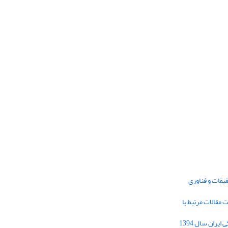
یقات و فناوری
1395 برای دریافت مقالات مرتبط با
Journal of Iran Cultural Research (JICR) is
licensed under a
فراخوان مقاله فصلنامه تحقیقات فرهنگی ایران سال 1394