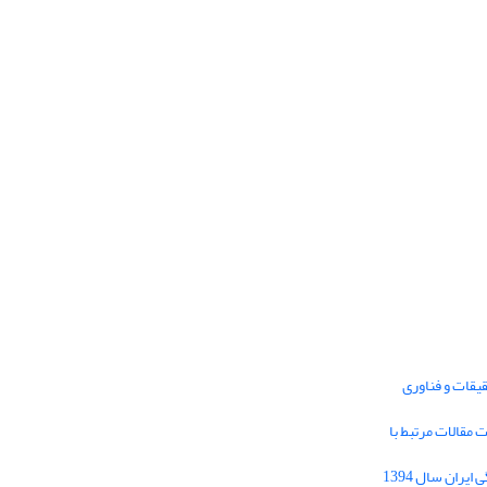
یقات و فناوری
1395 برای دریافت مقالات مرتبط با
Journal of Iran Cultural Research (JICR) is
licensed under a
فراخوان مقاله فصلنامه تحقیقات فرهنگی ایران سال 1394