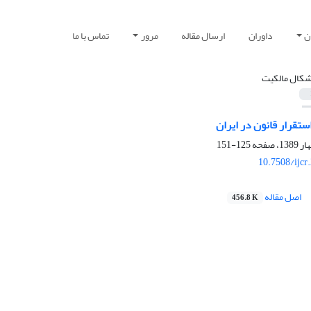
ن
داوران
ارسال مقاله
مرور
تماس با ما
شکال مالکیت
ستقرار قانون در ایران
125-151
10.7508/ijcr
اصل مقاله
456.8 K