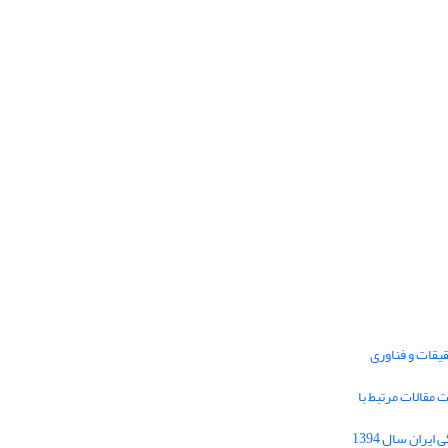
یقات و فناوری
1395 برای دریافت مقالات مرتبط با
Journal of Iran Cultural Research (JICR) is
licensed under a
فراخوان مقاله فصلنامه تحقیقات فرهنگی ایران سال 1394