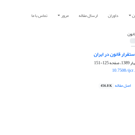
ن
داوران
ارسال مقاله
مرور
تماس با ما
انون
ستقرار قانون در ایران
125-151
10.7508/ijcr
اصل مقاله
456.8 K