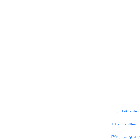
یقات و فناوری
1395 برای دریافت مقالات مرتبط با
Journal of Iran Cultural Research (JICR) is
licensed under a
فراخوان مقاله فصلنامه تحقیقات فرهنگی ایران سال 1394