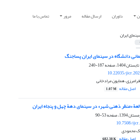
ن
داوران
ارسال مقاله
مرور
تماس با ما
ینمای ایران
انی دانشگاه در سینمای ایران پساجنگ
187-240
10.22035/jicr.20
رامرزی، همایون مرادخانی
اصل مقاله
1.07 M
لعة «منظر ذهنی شهر» در سینمای دهة چهل و پنجاه ایران
53-90
10.7508/ijcr
ارک محمودی
اصل مقاله
682.38 K