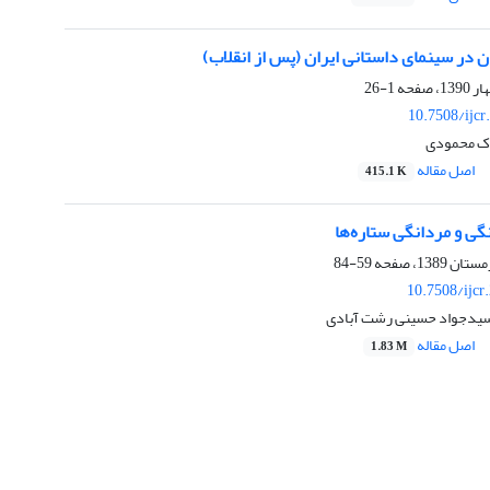
 در سینمای داستانی ایران (پس از انقلاب)
1-26
10.7508/ijcr
ارک محمودی
اصل مقاله
415.1 K
گی و مردانگی ستاره‌ها
59-84
10.7508/ijcr
یدجواد حسینی رشت آبادی
اصل مقاله
1.83 M