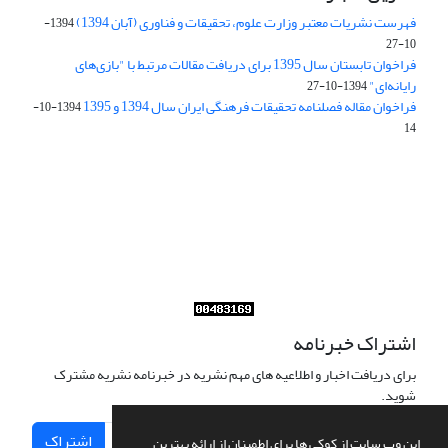
فهرست نشریات معتبر وزارت علوم، تحقیقات و فناوری (آبان 1394)
1394-
10-27
فراخوان تابستان سال 1395 برای دریافت مقالات مرتبط با "بازی‌های
رایانه‌ای"
1394-10-27
فراخوان مقاله فصلنامه تحقیقات فرهنگی ایران سال 1394 و 1395
1394-10-
14
Journal of Iran Cultural Research (JICR) is licensed under a
Creative Commons Attribution 4.0 International
CC-BY 4.0
اشتراک خبرنامه
برای دریافت اخبار و اطلاعیه های مهم نشریه در خبرنامه نشریه مشترک
شوید.
اشتراک
این وب سایت از کوکی ها برای اطمینان از ارائه بهترین