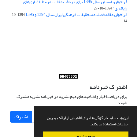
فراخوان تابستان سال 1395 برای دریافت مقالات مرتبط با "بازی‌های
رایانه‌ای"
1394-10-27
فراخوان مقاله فصلنامه تحقیقات فرهنگی ایران سال 1394 و 1395
1394-10-
14
Journal of Iran Cultural Research (JICR) is licensed under a
Creative Commons Attribution 4.0 International
CC-BY 4.0
اشتراک خبرنامه
برای دریافت اخبار و اطلاعیه های مهم نشریه در خبرنامه نشریه مشترک
شوید.
اشتراک
این وب سایت از کوکی ها برای اطمینان از ارائه بهترین
خدمات استفاده می کند.
متوجه شدم