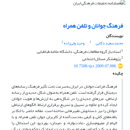
فرهنگ جوانان و تلفن همراه
نویسندگان
2
1
محمدسعید ذکایی
وحید ولی‌زاده
1
استادیار گروه مطالعات فرهنگی، دانشگاه علامه طباطبایی
2
پژوهشگر مسائل اجتماعی
10.7508/ijcr.2009.07.006
چکیده
فرهنگ فراغت جوانان در ایران به‌سرعت تحت تأثیر فرهنگ رسانه‌های
دیجیتال قرار گرفته است. تلفن همراه به‌عنوان شکل جدیدی از رسانه
ارتباطی، مرزهای جدیدی را در شکل‌دهی به ارزش‌ها و هویت جوانان
ایجاد کرده و علاوه بر تسهیل و تسریع برقراری ارتباط، الگوهای ارتباطی
جوانان را نیز دستخوش تغییرهایی ساخته است. مقاله حاضر با اتکا بر
یافته‌های کمّی و کیفی به‌دست‌آمده از کاربران جوان تلفن همراه، و با
الهام از مفهوم‌سازی «عادت‌واره» و «میدان» بوردیو، این استدلال را
مطرح می‌کند که تلفن همراه، میدان جدیدی ایجاد کرده‌ که جوانان در آن