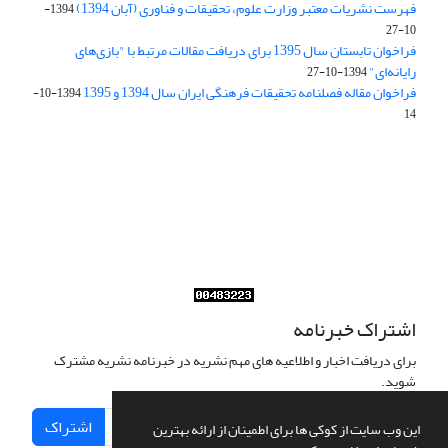
فهرست نشریات معتبر وزارت علوم، تحقیقات و فناوری (آبان 1394)
1394-
10-27
فراخوان تابستان سال 1395 برای دریافت مقالات مرتبط با "بازی‌های
رایانه‌ای"
1394-10-27
فراخوان مقاله فصلنامه تحقیقات فرهنگی ایران سال 1394 و 1395
1394-10-
14
Journal of Iran Cultural Research (JICR) is licensed under a
Creative Commons Attribution 4.0 International
CC-BY 4.0
اشتراک خبرنامه
برای دریافت اخبار و اطلاعیه های مهم نشریه در خبرنامه نشریه مشترک
شوید.
اشتراک
این وب سایت از کوکی ها برای اطمینان از ارائه بهترین