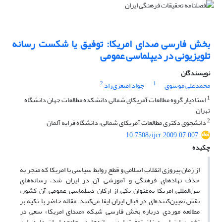
بخش فارسی صدای امریکا: توفیق یا شکست رسانه
تلویزیونی در دیپلماسی عمومی
نویسندگان
2
1
محمدعلی موسوی
جواد اصغری‌راد
1
استادیار گروه مطالعات آمریکای شمالی دانشکده مطالعات جهان دانشگاه
تهران
2
دانشجوی دکتری مطالعات آمریکای شمالی، دانشگاه فرایه آلمان
10.7508/ijcr.2009.07.007
چکیده
از زمان پیروزی انقلاب اسلامی و قطع روابط سیاسی با امریکا که منجر به
حذف نهادهای فرهنگی و آموزشی آن در ایران شد، رسانه‌های
بین‌المللی امریکا به‌عنوان یکی از ارکان دیپلماسی عمومی آن کشور،
نقش تعیین‌‌کننده‌ای در قبال ایران ایفا می‌کنند. مقاله حاضر با تکیه بر
مطالعه موردی درباره بخش فارسی شبکه «صدای امریکا» سعی در
تخمین ارزیابی میزان توفیق این رسانه‌ها در جامعه ایران دارد. این