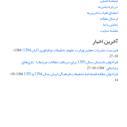
صفحه اصلی
درباره نشریه
اعضای هیات تحریریه
ارسال مقاله
تماس با ما
نقشه سایت
آخرین اخبار
فهرست نشریات معتبر وزارت علوم، تحقیقات و فناوری (آبان 1394)
1394-
10-27
فراخوان تابستان سال 1395 برای دریافت مقالات مرتبط با "بازی‌های
رایانه‌ای"
1394-10-27
فراخوان مقاله فصلنامه تحقیقات فرهنگی ایران سال 1394 و 1395
1394-10-
14
Journal of Iran Cultural Research (JICR) is licensed under a
Creative Commons Attribution 4.0 International
CC-BY 4.0