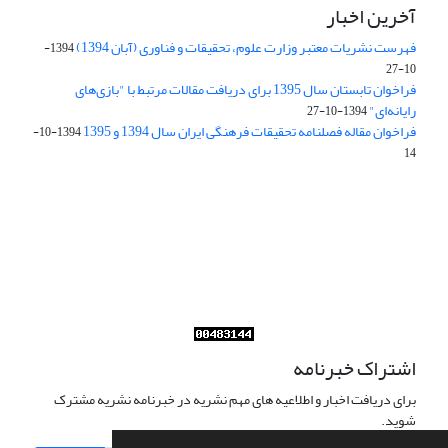
آخرین اخبار
فهرست نشریات معتبر وزارت علوم، تحقیقات و فناوری (آبان 1394)
1394-
10-27
فراخوان تابستان سال 1395 برای دریافت مقالات مرتبط با "بازی‌های
رایانه‌ای"
1394-10-27
فراخوان مقاله فصلنامه تحقیقات فرهنگی ایران سال 1394 و 1395
1394-10-
14
Journal of Iran Cultural Research (JICR) is licensed under a
Creative Commons Attribution 4.0 International
CC-BY 4.0
اشتراک خبرنامه
برای دریافت اخبار و اطلاعیه های مهم نشریه در خبرنامه نشریه مشترک
شوید.