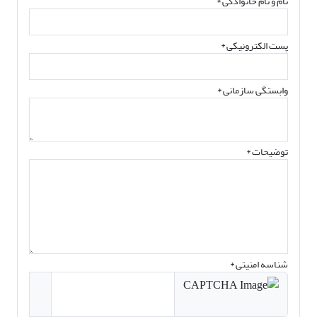
نام و نام خانوادگی
*
پست الکترونیکی
*
وابستگی سازمانی *
توضیحات *
شناسه امنیتی *