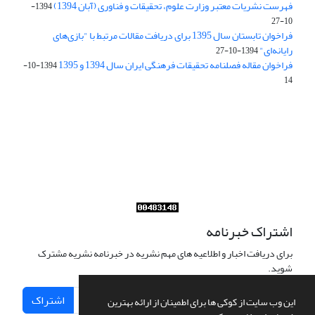
فهرست نشریات معتبر وزارت علوم، تحقیقات و فناوری (آبان 1394)
1394-
10-27
فراخوان تابستان سال 1395 برای دریافت مقالات مرتبط با "بازی‌های
رایانه‌ای"
1394-10-27
فراخوان مقاله فصلنامه تحقیقات فرهنگی ایران سال 1394 و 1395
1394-10-
14
Journal of Iran Cultural Research (JICR) is licensed under a
Creative Commons Attribution 4.0 International
CC-BY 4.0
اشتراک خبرنامه
برای دریافت اخبار و اطلاعیه های مهم نشریه در خبرنامه نشریه مشترک
شوید.
اشتراک
این وب سایت از کوکی ها برای اطمینان از ارائه بهترین