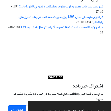
فهرست نشریات معتبر وزارت علوم، تحقیقات و فناوری (آبان 1394)
1394-
10-27
فراخوان تابستان سال 1395 برای دریافت مقالات مرتبط با "بازی‌های
رایانه‌ای"
1394-10-27
فراخوان مقاله فصلنامه تحقیقات فرهنگی ایران سال 1394 و 1395
1394-10-
14
Journal of Iran Cultural Research (JICR) is licensed under a
Creative Commons Attribution 4.0 International
CC-BY 4.0
اشتراک خبرنامه
برای دریافت اخبار و اطلاعیه های مهم نشریه در خبرنامه نشریه مشترک
شوید.
اشتراک
این وب سایت از کوکی ها برای اطمینان از ارائه بهترین