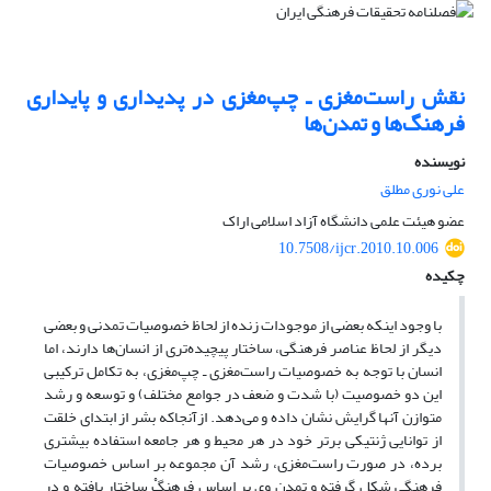
نقش راست‌مغزی ـ چپ‌مغزی در پدیداری و پایداری
فرهنگ‌ها و تمدن‌ها
نویسنده
علی نوری مطلق
عضو هیئت علمی دانشگاه آزاد اسلامی اراک
10.7508/ijcr.2010.10.006
چکیده
با وجود اینکه بعضی از موجودات زنده از لحاظ خصوصیات تمدنی و بعضی
دیگر از لحاظ عناصر فرهنگی، ساختار پیچیده‌تری از انسان‌ها دارند، اما
انسان با توجه به خصوصیات راست‌مغزی ـ چپ‌مغزی، به تکامل ترکیبی
این دو خصوصیت (با شدت و ضعف در جوامع مختلف) و توسعه و رشد
متوازن آنها گرایش نشان داده و می‌دهد. ازآنجاکه بشر از ابتدای خلقت
از توانایی ژنتیکی برتر خود در هر محیط و هر جامعه استفاده بیشتری
برده، در صورت راست‌مغزی، رشد آن مجموعه بر اساس خصوصیات
فرهنگی شکل گرفته و تمدن وی بر اساس فرهنگْ ساختار یافته و در