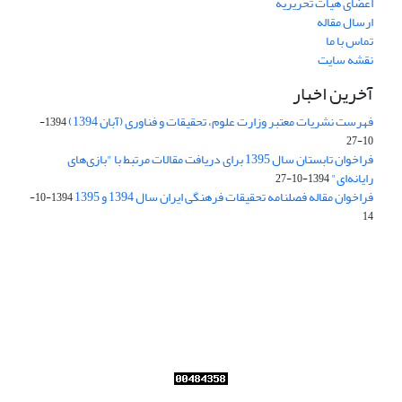
اعضای هیات تحریریه
ارسال مقاله
تماس با ما
نقشه سایت
آخرین اخبار
فهرست نشریات معتبر وزارت علوم، تحقیقات و فناوری (آبان 1394)
1394-
10-27
فراخوان تابستان سال 1395 برای دریافت مقالات مرتبط با "بازی‌های
رایانه‌ای"
1394-10-27
فراخوان مقاله فصلنامه تحقیقات فرهنگی ایران سال 1394 و 1395
1394-10-
14
Journal of Iran Cultural Research (JICR) is licensed under a
Creative Commons Attribution 4.0 International
CC-BY 4.0