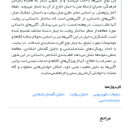
این نوع آگهی‌ها دخالت می‌کنند و از سویی دیگر به همراه رمزگان
فرهنگی، مجرای ارتباط متن با جهان خارج از آن به شمار می‌روند. نقطة
آغاز پژوهش، بر اساس تمایز نظری میان روایت و داستان، تفکیک میان
«آگهی‌های داستانی» از آگهی‌هایی است که ساختار داستانی بر روایت
آنها غالب نیست. در وهله نخست، با بررسی پهنانگر، آگهی‌های داستانی
مورد مطالعه از منظر ساختار روایت به چهار دستة مختلف تقسیم شده
است. کنشگران دخیل در این آگهی‌ها نیز بر اساس نحوة ارتباط با کالاها و
موضوعات مورد تبلیغ، به چهار نوعِ کلی دسته‌بندی شده‌اند. در نهایت،
با اتخاذ رویکردهای نشانه‌شناسی و تحلیل گفتمان انتقادی، مطالعة
عمقی نمونه‌ها نشان می‌دهد قطب‌بندی اشخاصِ داستانی در این متون
بر «مصرف» یا «اطلاعِ» آنها از ویژگی‌های کالاها و خدمات مبتنی است و این
آگهی‌ها به دلیل ماهیت متنی خود، امکان خوانش‌هایی متفاوت و گاه
متضاد با خوانش آرمانی و رسمی را فراهم می‌سازند.
کلیدواژه‌ها
تبلیغات تلویزیونی
تحلیل روایت
تحلیل گفتمان انتقادی
نشانه‌شناسی
مراجع