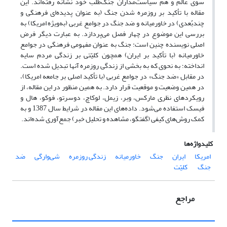
سوی عالم و هم سیاست‌مداران جنگ‌طلب خود نشانه رفته‌اند. این
مقاله با تأکید بر روزمره شدن جنگ (به عنوان پدیده‌ای فرهنگی و
چندبُعدی) در خاورمیانه و ضد جنگ در جوامع غربی (به‌ویژه امریکا) به
بررسی این موضوع در چهار فصل می‌پردازد. به عبارت دیگر فرض
اصلی نویسنده چنین است: جنگ به عنوان مفهومی فرهنگی در جوامع
خاورمیانه (با تأکید بر ایران) همچون کلیّتی بر زندگی مردم سایه
انداخته؛ به نحوی که به بخشی از زندگی روزمره آنها تبدیل شده است.
در مقابل «ضد جنگ» در جوامع غربی (با تأکید اصلی بر جامعه امریکا)،
در همین وضعیت و موقعیت قرار دارد. به همین منظور در این مقاله، از
رویکردهای نظری مارکس، وبر، زیمل، لوکاچ، دوسرتو، فوکو، هال و
فیسک استفاده می‌شود. داده‌های این مقاله در شرایط سال 1387 و به
کمک روش‌های کیفی (گفتگو، مشاهده و تحلیل خبر) جمع‌آوری شده‌اند.
کلیدواژه‌ها
امریکا
ایران
جنگ
خاورمیانه
زندگی روزمره
شی‌وارگی
ضد
جنگ
‌ کلیّت
مراجع