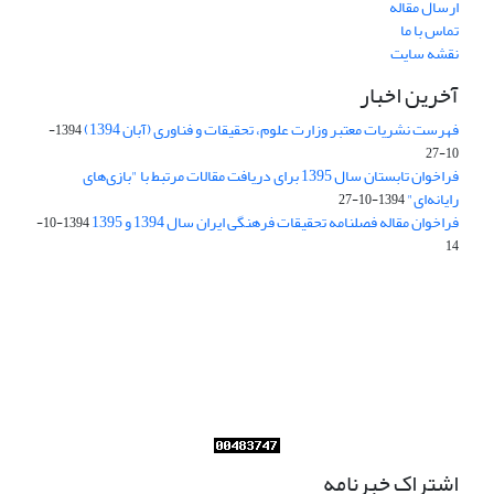
ارسال مقاله
تماس با ما
نقشه سایت
آخرین اخبار
فهرست نشریات معتبر وزارت علوم، تحقیقات و فناوری (آبان 1394)
1394-
10-27
فراخوان تابستان سال 1395 برای دریافت مقالات مرتبط با "بازی‌های
رایانه‌ای"
1394-10-27
فراخوان مقاله فصلنامه تحقیقات فرهنگی ایران سال 1394 و 1395
1394-10-
14
Journal of Iran Cultural Research (JICR) is licensed under a
Creative Commons Attribution 4.0 International
CC-BY 4.0
اشتراک خبرنامه