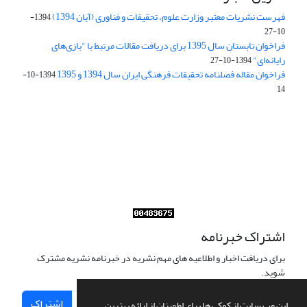
فهرست نشریات معتبر وزارت علوم، تحقیقات و فناوری (آبان 1394)
1394-
10-27
فراخوان تابستان سال 1395 برای دریافت مقالات مرتبط با "بازی‌های
رایانه‌ای"
1394-10-27
فراخوان مقاله فصلنامه تحقیقات فرهنگی ایران سال 1394 و 1395
1394-10-
14
Journal of Iran Cultural Research (JICR) is licensed under a
Creative Commons Attribution 4.0 International
CC-BY 4.0
اشتراک خبرنامه
برای دریافت اخبار و اطلاعیه های مهم نشریه در خبرنامه نشریه مشترک
شوید.
اشتراک
این وب سایت از کوکی ها برای اطمینان از ارائه بهترین