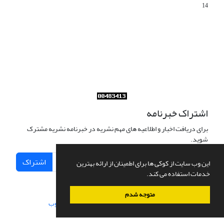
14
Journal of Iran Cultural Research (JICR) is licensed under a
Creative Commons Attribution 4.0 International
CC-BY 4.0
اشتراک خبرنامه
برای دریافت اخبار و اطلاعیه های مهم نشریه در خبرنامه نشریه مشترک
شوید.
اشتراک
این وب سایت از کوکی ها برای اطمینان از ارائه بهترین
خدمات استفاده می کند.
متوجه شدم
سامانه مدیریت نشریات علمی.
طراحی و پیاده سازی از
سیناوب