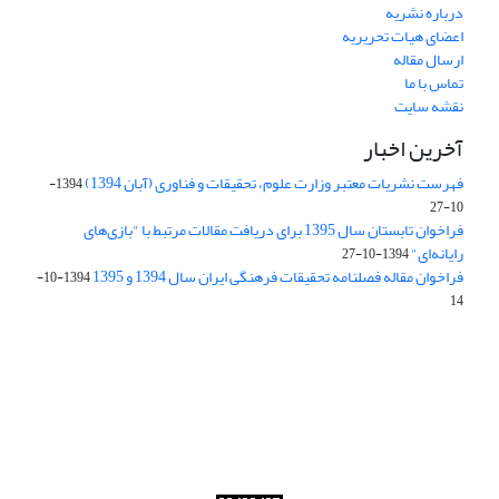
درباره نشریه
اعضای هیات تحریریه
ارسال مقاله
تماس با ما
نقشه سایت
آخرین اخبار
فهرست نشریات معتبر وزارت علوم، تحقیقات و فناوری (آبان 1394)
1394-
10-27
فراخوان تابستان سال 1395 برای دریافت مقالات مرتبط با "بازی‌های
رایانه‌ای"
1394-10-27
فراخوان مقاله فصلنامه تحقیقات فرهنگی ایران سال 1394 و 1395
1394-10-
14
Journal of Iran Cultural Research (JICR) is licensed under a
Creative Commons Attribution 4.0 International
CC-BY 4.0