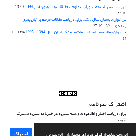
فهرست نشریات معتبر وزارت علوم، تحقیقات و فناوری (آبان 1394)
1394-
10-27
فراخوان تابستان سال 1395 برای دریافت مقالات مرتبط با "بازی‌های
رایانه‌ای"
1394-10-27
فراخوان مقاله فصلنامه تحقیقات فرهنگی ایران سال 1394 و 1395
1394-10-
14
Journal of Iran Cultural Research (JICR) is licensed under a
Creative Commons Attribution 4.0 International
CC-BY 4.0
اشتراک خبرنامه
برای دریافت اخبار و اطلاعیه های مهم نشریه در خبرنامه نشریه مشترک
شوید.
اشتراک
این وب سایت از کوکی ها برای اطمینان از ارائه بهترین