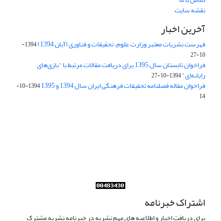
نقشه سایت
آخرین اخبار
فهرست نشریات معتبر وزارت علوم، تحقیقات و فناوری (آبان 1394)
1394-
10-27
فراخوان تابستان سال 1395 برای دریافت مقالات مرتبط با "بازی‌های
رایانه‌ای"
1394-10-27
فراخوان مقاله فصلنامه تحقیقات فرهنگی ایران سال 1394 و 1395
1394-10-
14
Journal of Iran Cultural Research (JICR) is licensed under a
Creative Commons Attribution 4.0 International
CC-BY 4.0
اشتراک خبرنامه
برای دریافت اخبار و اطلاعیه های مهم نشریه در خبرنامه نشریه مشترک