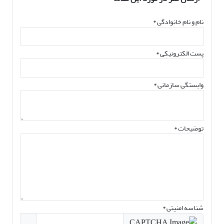
نام و نام خانوادگی
*
پست الکترونیکی
*
وابستگی سازمانی *
توضیحات *
شناسه امنیتی *