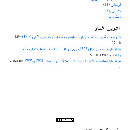
ارسال مقاله
تماس با ما
نقشه سایت
آخرین اخبار
فهرست نشریات معتبر وزارت علوم، تحقیقات و فناوری (آبان 1394)
1394-
10-27
فراخوان تابستان سال 1395 برای دریافت مقالات مرتبط با "بازی‌های
رایانه‌ای"
1394-10-27
فراخوان مقاله فصلنامه تحقیقات فرهنگی ایران سال 1394 و 1395
1394-10-
14
Journal of Iran Cultural Research (JICR) is licensed under a
Creative Commons Attribution 4.0 International
CC-BY 4.0
اشتراک خبرنامه