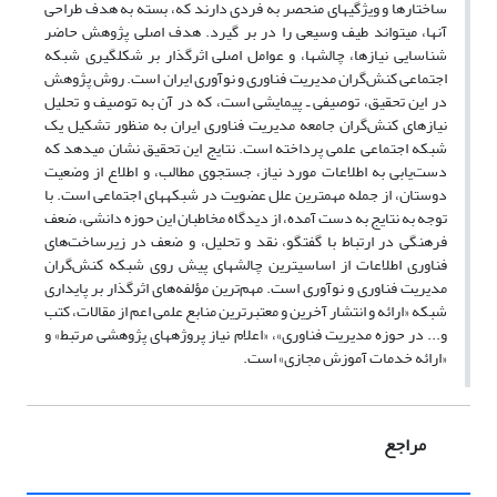
ساختارها و ویژگی­های منحصر به فردی دارند که، بسته به هدف طراحی
آنها، می­تواند طیف وسیعی را در بر گیرد. هدف اصلی پژوهش حاضر
شناسایی نیازها، چالش­ها، و عوامل اصلی اثرگذار بر شکل­گیری شبکه
اجتماعی کنش‌گران مدیریت فناوری و نوآوری ایران است. روش پژوهش
در این تحقیق، توصیفی ـ پیمایشی است، که در آن به توصیف و تحلیل
نیازهای کنش‌گران جامعه مدیریت فناوری ایران به منظور تشکیل یک
شبکه اجتماعی علمی پرداخته است. نتایج این تحقیق نشان می­دهد که
دست‌یابی به اطلاعات مورد نیاز، جستجوی مطالب، و اطلاع از وضعیت
دوستان، از جمله مهم­ترین علل عضویت در شبکه­های اجتماعی است. با
توجه به نتایج به دست آمده، از دیدگاه مخاطبان این حوزه دانشی، ضعف
فرهنگی در ارتباط با گفتگو، نقد و تحلیل، و ضعف در زیرساخت‌های
فناوری اطلاعات از اساسی­ترین چالش­های پیش­ روی شبکه کنش‌گران
مدیریت فناوری و نوآوری است. مهم‌ترین مؤلفه‌های اثرگذار بر پایداری
شبکه «ارائه و انتشار آخرین و معتبرترین منابع علمی اعم از مقالات، کتب
و... در حوزه مدیریت فناوری»، «اعلام نیاز پروژه­های پژوهشی مرتبط» و
«ارائه خدمات آموزش مجازی» است.
مراجع