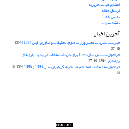
اعضای هیات تحریریه
ارسال مقاله
تماس با ما
نقشه سایت
آخرین اخبار
فهرست نشریات معتبر وزارت علوم، تحقیقات و فناوری (آبان 1394)
1394-
10-27
فراخوان تابستان سال 1395 برای دریافت مقالات مرتبط با "بازی‌های
رایانه‌ای"
1394-10-27
فراخوان مقاله فصلنامه تحقیقات فرهنگی ایران سال 1394 و 1395
1394-10-
14
Journal of Iran Cultural Research (JICR) is licensed under a
Creative Commons Attribution 4.0 International
CC-BY 4.0