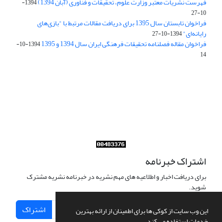
فهرست نشریات معتبر وزارت علوم، تحقیقات و فناوری (آبان 1394)
1394-
10-27
فراخوان تابستان سال 1395 برای دریافت مقالات مرتبط با "بازی‌های
رایانه‌ای"
1394-10-27
فراخوان مقاله فصلنامه تحقیقات فرهنگی ایران سال 1394 و 1395
1394-10-
14
Journal of Iran Cultural Research (JICR) is licensed under a
Creative Commons Attribution 4.0 International
CC-BY 4.0
اشتراک خبرنامه
برای دریافت اخبار و اطلاعیه های مهم نشریه در خبرنامه نشریه مشترک
شوید.
اشتراک
این وب سایت از کوکی ها برای اطمینان از ارائه بهترین
خدمات استفاده می کند.