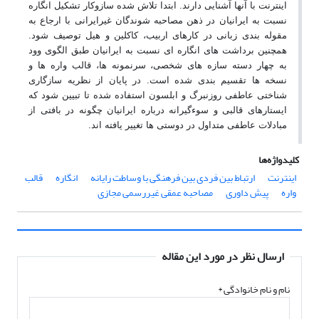
اینترنت با آنها آشنایی دارند. ابتدا تلاش شده سازوکار تشکیل انگاره
نسبت به ایرانیان در ذهن مصاحبه شوندگان غیرایرانی با ارجاع به
مقوله بندی زبانی در کارهای اربیب، کاکلین و هیل توصیف شود.
همچنین برداشت های انگاره ای نسبت به ایرانیان طبق الگوی وود
به چهار دسته سازه های شخصی، سرنمونه ها، قالب واره ها و
نسخه ها تقسیم بندی شده است. در پایان از نظریه سازگاری
شناختی عاطفی روزنبرگ و ابلسون استفاده شده تا تبیین شود که
ایستارهای قالبی و سوءگیرانه درباره ایرانیان چگونه در بافتی از
مبادلات عاطفی متداول در دوستی ها تغییر یافته اند
.
کلیدواژه‌ها
اینترنت
ارتباط بین فردی بین فرهنگی با وساطت رایانه
انگاره
قالب
واره
پیش داوری
مصاحبه عمقی غیررسمی مجازی
ارسال نظر در مورد این مقاله
نام و نام خانوادگی
*