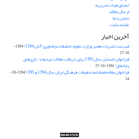
اعضای هیات تحریریه
ارسال مقاله
تماس با ما
نقشه سایت
آخرین اخبار
فهرست نشریات معتبر وزارت علوم، تحقیقات و فناوری (آبان 1394)
1394-
10-27
فراخوان تابستان سال 1395 برای دریافت مقالات مرتبط با "بازی‌های
رایانه‌ای"
1394-10-27
فراخوان مقاله فصلنامه تحقیقات فرهنگی ایران سال 1394 و 1395
1394-10-
14
Journal of Iran Cultural Research (JICR) is licensed under a
Creative Commons Attribution 4.0 International
CC-BY 4.0