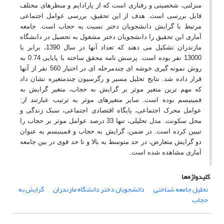
منزلتی، شخصیتی و رفتاری است که از پارادایم و منظرهای مختلف
قابل بررسی است. هدف از این تحقیق، بررسی عوامل اجتماعی
مرتبط با گرایش دانشجویان دختر نسبت به حجاب است. جامعه
آماری این تحقیق را دانشجویان دختر مشغول به تحصیل در دانشگاه
مازندران تشکیل می دهند که تعداد آنها در سال 1390، برابر با
13000 نفر بوده است. پرسش نامه محقق ساخته با پایایی 0.74 به
روش نمونه گیری خوشه ای چندمرحله ای در اختیار 560 نفر از آنها
قرار داده شد. نتایج تحلیل مسیر و رگرسیون چندمتغیره نشان داد
که مهم ترین متغیر موثر بر گرایش به حجاب، متغیر گرایش به
فمینیسم بوده است. سایر متغیرهای موثر به ترتیب عبارتند از:
عوامل محرک اجتماعی، پایگاه اقتصادی اجتماعی، سبک زندگی و
محل سکونت. مدل تحلیلی، تنها 33 درصد عوامل موثر بر حجاب را
تبیین کرده است. در ضمن، گرایش به حجاب و فمینیسم به عنوان
دو گرایش متعارض، در حد متوسط به بالا و تا حد قوی در بین جامعه
آماری مشاهده شده است.
کلیدواژه‌ها
تحلیل جامعه شناختی
دانشجویان دختر دانشگاه مازندران
گرایش به
حجاب