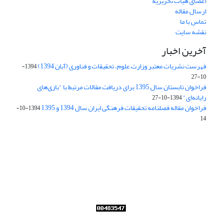
اعضای هیات تحریریه
ارسال مقاله
تماس با ما
نقشه سایت
آخرین اخبار
فهرست نشریات معتبر وزارت علوم، تحقیقات و فناوری (آبان 1394)
1394-
10-27
فراخوان تابستان سال 1395 برای دریافت مقالات مرتبط با "بازی‌های
رایانه‌ای"
1394-10-27
فراخوان مقاله فصلنامه تحقیقات فرهنگی ایران سال 1394 و 1395
1394-10-
14
Journal of Iran Cultural Research (JICR) is licensed under a
Creative Commons Attribution 4.0 International
CC-BY 4.0