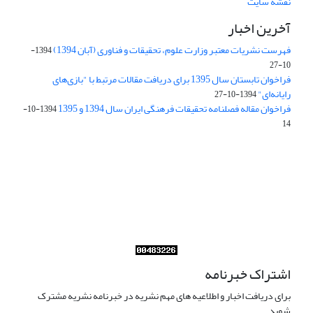
نقشه سایت
آخرین اخبار
فهرست نشریات معتبر وزارت علوم، تحقیقات و فناوری (آبان 1394)
1394-
10-27
فراخوان تابستان سال 1395 برای دریافت مقالات مرتبط با "بازی‌های
رایانه‌ای"
1394-10-27
فراخوان مقاله فصلنامه تحقیقات فرهنگی ایران سال 1394 و 1395
1394-10-
14
Journal of Iran Cultural Research (JICR) is licensed under a
Creative Commons Attribution 4.0 International
CC-BY 4.0
اشتراک خبرنامه
برای دریافت اخبار و اطلاعیه های مهم نشریه در خبرنامه نشریه مشترک
شوید.