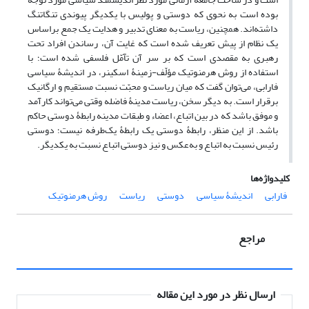
بوده است به نحوی که دوستی و پولیس با یکدیگر پیوندی تنگاتنگ
داشته‌اند. همچنین، ریاست به معنای تدبیر و هدایت یک جمع براساس
یک نظام از پیش تعریف شده است که غایت آن، رساندن افراد تحت
رهبری به مقصدی است که بر سر آن تآمّل فلسفی شده است؛ با
استفاده از روش هرمنوتیک مؤلّف-زمینۀ اسکینر، در اندیشۀ سیاسی
فارابی، می‌توان گفت که میان ریاست و محبّت نسبت مستقیم و ارگانیک
برقرار است. به دیگر سخن، ریاست مدینۀ فاضله وقتی می‌تواند کارآمد
و موفق باشد که در بین اتباع، اعضاء و طبقات مدینه رابطۀ دوستی حاکم
باشد. از این منظر، رابطۀ دوستی یک رابطۀ یک‌طرفه نیست؛ دوستی
رئیس نسبت به اتباع و به‌عکس و نیز دوستی اتباع نسبت به یکدیگر.
کلیدواژه‌ها
فارابی
اندیشۀ سیاسی
دوستی
ریاست
روش هرمنوتیک
مراجع
ارسال نظر در مورد این مقاله