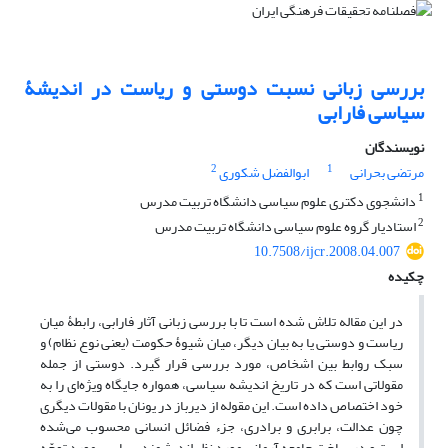
بررسی زبانی نسبت دوستی و ریاست در اندیشۀ
سیاسی فارابی
نویسندگان
2
1
مرتضی بحرانی
ابوالفضل شکوری
1
دانشجوی دکتری علوم سیاسی دانشگاه تربیت مدرس
2
استادیار گروه علوم سیاسی دانشگاه تربیت مدرس
10.7508/ijcr.2008.04.007
چکیده
در این مقاله تلاش شده است تا با بررسی زبانی آثار فارابی، رابطۀ میان
ریاست و دوستی یا به بیان دیگر، میان شیوۀ حکومت (یعنی نوع نظام) و
سبک روابط بین اشخاص، مورد بررسی قرار گیرد. دوستی از جمله
مقولاتی است که در تاریخ اندیشه سیاسی،‌ همواره جایگاه ویژه‌ای را به
خود اختصاص داده است. این مقوله از دیرباز در یونان با مقولات دیگری
چون عدالت،‌ برابری و برادری، جزء فضائل انسانی محسوب می‌شده
است و در ساخت جامعه آرمانی مورد نظر اندیشمند سیاسی مورد توجّه