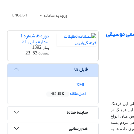
ورود به سامانه
ENGLISH
سمی موسیقی
دوره 6، شماره 1 -
شماره پیاپی 21
بهار 1392
صفحه
23-53
فایل ها
XML
اصل مقاله
489.45 K
لی این فرهنگ
سابقه مقاله
این فرهنگ در
ش میان انواع
قی مردم پسند
هم رسانی
ی داده ها به