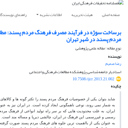
صفحه اصلی
هیئت تحریریه
اطلاعات نشریه
راهنمای نویسندگا
برساخت سوژه در فرآیند مصرف فرهنگ مردم پسند: مطال
مردم پسند در شهر تهران
نوع مقاله : مقاله علمی پژوهشی
نویسنده
رضا صمیم
استادیار جامعه‌شناسی پژوهشکده مطالعات فرهنگی و اجتماعی
10.7508/ijcr.2013.21.002
چکیده
شاید بتوان یکی از خصوصیات فرهنگ مردم پسند را تکثر گونه ها و کالاها
به شمار نمی روند، نوعی ناهمگونی ایجاد کرده است. در ایران نیز به عن
ایران، به علت محدودیت هایی که بر سر راه تولید انواعی از فرهنگ مردم
رسمی و غیررسمی این فرهنگ در ایران، چالشی دیرپا و مساله مند است. 
به عنوان یکی از بااهمیت ترین جلوه های فرهنگ مردم پسند صورت گرفته