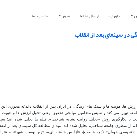
ن
داوران
ارسال مقاله
مرور
تماس با ما
 در سینمای بعد از انقلاب
 ارزش ها، هویت ها و سبک های زندگی، در ایران پس از انقلاب دغدغه محوری ای
عه تبیین می کند و سپس مضامین میانجی تحقیق، یعنی تحول ارزش ها و هویت 
ا بکارگیری روش «تحلیل روایت نشانه شناختی»، فیلم ها تحلیل شده اند؛ سپ
ک، از منظری جامعه شناختی، تحلیل شده اند. میدان مطالعه کل سینمای بعد از انق
گس»، «عروسی خوبان» (دهه شصت)، «آژانس شیشه ای»، «زیر پوست شهر»، «اعتر