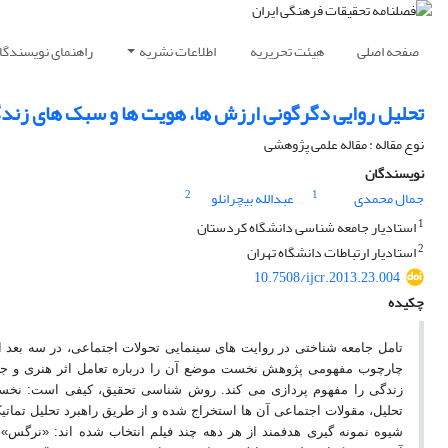
صفحه اصلی
هیئت تحریریه
اطلاعات نشریه
راهنمای نویسندگا
تحلیل روایی دگرگونی ارزش ها، هویت ها و سبک های زندگی
نوع مقاله : مقاله علمی پژوهشی
نویسندگان
2
1
جمال محمدی
عبدالله بیچرانلو
1
استادیار جامعه شناسی دانشگاه کردستان
2
استادیار ارتباطات دانشگاه تهران
10.7508/ijcr.2013.23.004
چکیده
تامل جامعه شناختی در روایت های سینمایی تحولات اجتماعی، در سه بعد
چارچوب مفهومی پژوهش نخست موضع آن را درباره تعامل اثر هنری و جام
زندگی را مفهوم پردازی می کند. روش شناسی تحقیق، کیفی است: نخست ب
تحلیل، مقولات اجتماعی آن ها استخراج شده و از طریق راهبرد تحلیل تماتی
شیوه نمونه گیری هدفمند از هر دهه چند فیلم انتخاب شده اند: «نر