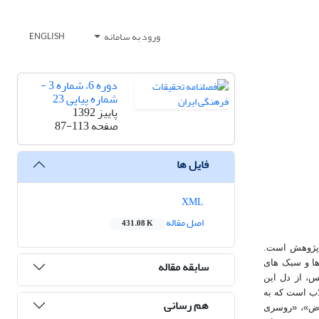
ورود به سامانه
ENGLISH
دوره 6، شماره 3 -
شماره پیاپی 23
پاییز 1392
صفحه
87-113
فایل ها
XML
اصل مقاله
431.08 K
ن پژوهش است.
سابقه مقاله
ها و سبک های
س، از دل این
لاب است که به
هم رسانی
اض»، «روسری