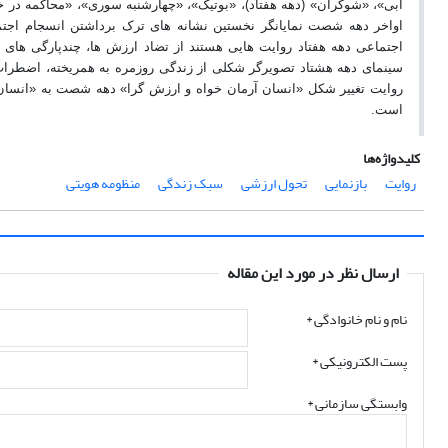
آبی»، «شوکران» (دهه هفتاد)، «بوتیک»، «چهارشنبه سوری»، «محاکمه در خی
اواخر دهه شصت نمایانگر نخستین نشانه های ترک برداشتن انسجام اجتم
اجتماعی دهه هفتاد روایت هایی هستند از تضاد ارزش ها، چندپارگی ها
سینمای دهه هشتاد تصویرگر شکلی از زندگی روزمره به همریخته، اضطراب ز
روایت تغییر شکل «انسان آرمان خواه و ارزش گرا» دهه شصت به «انسان
است.
کلیدواژه‌ها
روایت
بازنمایی
تحول ارزشی
سبک زندگی
منظومه هویتی
ارسال نظر در مورد این مقاله
نام و نام خانوادگی
*
پست الکترونیکی
*
وابستگی سازمانی *