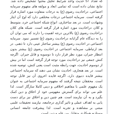
که تعداد 57 حدیث واجد شرایط تحلیل محتوا تشخیص داده شد.
نتایج نشان داده است که تمامی ابعاد و مولفه های مفهوم سرمایه
اجتماعی، دراحادیث رضوی (ع) به درجات متفاوت مورد اشاره قرار
گرفته است. سرمایه اجتماعی درجات مختلفی دارد که اوج آن ایثار
وشهادت است. در بعد ساختاری، انواع شبکه اجتماعی خرد، متوسط
و کلان دراحادیث مورد اشاره قرار گرفته است. شبکه های کلان
دراحادیث رضوی (ع) بالاترین درجه اهمیت را دارند که می توان آن
را به دیدگاه عام گرایانه دراحادیث رضوی (ع) تفسیر نمود. سرمایه
اجتماعی در احادیث رضوی (ع) بیشتر ساختار عینی دارد تا ذهنی. در
بعد ارتباطی، سرمایه اجتماعی در احادیث رضوی (ع) بیشتر بدون
انتظار جبران، مورد نظر قرار دارد تا دوسویه و قابل جبران. اگرچه
کنش جمعی نیز دراحادیث مورد توجه قرار گرفته است اما در بیش
از دوسوم احادیث، جهت رابطه مثبت است یعنی کنش، توصیه شده
است. در بعد هنجاری، احادیث نشان می دهند که سرمایه اجتماعی
بیشتر فایده دنیوی دارد، اگرچه فایده اخروی آن نیز قابل توجه
است. محققان نتیجه گرفتند که مفهوم سرمایه اجتماعی به عنوان
یک مفهوم علمی با مفاهیم اخلاقی و دینی کاملا سازگار است. لذا
علم می تواند برای گسترش مفهومی خود از اخلاق و دین کمک
بگیرد و به آن نیازمند است. هم چنین دین و اخلاق نیز برای دست
یابی به اهداف عملی و تاثیر گذاری درجامعه، نیازمند تحقیقات علمی
مبتنی بر مشاهده و تجربه است. لذا پیشرفت جامعه انسانی
مستلزم همکاری متقابل بین علم و دین است.