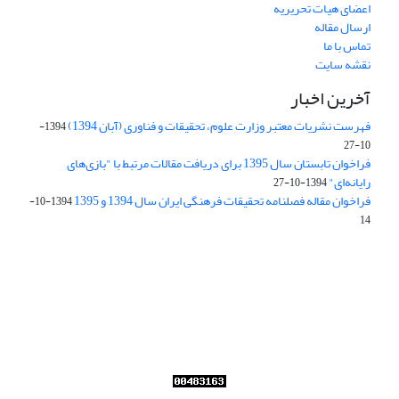
اعضای هیات تحریریه
ارسال مقاله
تماس با ما
نقشه سایت
آخرین اخبار
فهرست نشریات معتبر وزارت علوم، تحقیقات و فناوری (آبان 1394)
1394-
10-27
فراخوان تابستان سال 1395 برای دریافت مقالات مرتبط با "بازی‌های
رایانه‌ای"
1394-10-27
فراخوان مقاله فصلنامه تحقیقات فرهنگی ایران سال 1394 و 1395
1394-10-
14
Journal of Iran Cultural Research (JICR) is licensed under a
Creative Commons Attribution 4.0 International
CC-BY 4.0