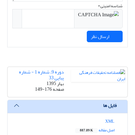
شناسه امنیتی *
ارسال نظر
دوره 9، شماره 1 - شماره
پیاپی 33
بهار 1395
صفحه
149-176
فایل ها
XML
اصل مقاله
887.89 K