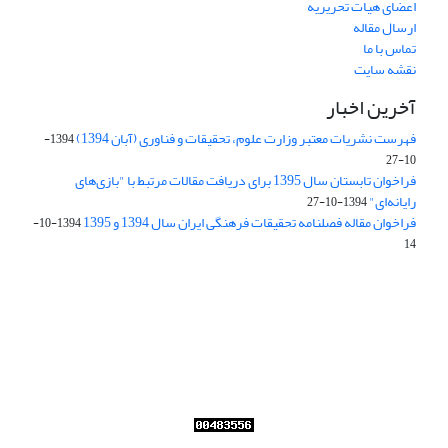
اعضای هیات تحریریه
ارسال مقاله
تماس با ما
نقشه سایت
آخرین اخبار
فهرست نشریات معتبر وزارت علوم، تحقیقات و فناوری (آبان 1394)
1394-
10-27
فراخوان تابستان سال 1395 برای دریافت مقالات مرتبط با "بازی‌های
رایانه‌ای"
1394-10-27
فراخوان مقاله فصلنامه تحقیقات فرهنگی ایران سال 1394 و 1395
1394-10-
14
Journal of Iran Cultural Research (JICR) is licensed under a
Creative Commons Attribution 4.0 International
CC-BY 4.0