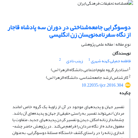
دوسوگرایی جامعه‌شناختی در دوران سه پادشاه قاجار
از نگاه سفرنامه‌نویسان زن انگلیسی
نوع مقاله : مقاله علمی پژوهشی
نویسندگان
2
1
فاطمه جمیلی کهنه شهری
زینب نادی
1
استادیار گروه علوم اجتماعی دانشگاه الزهرا (س)
2
کارشناس ارشد جامعه‌شناسی، دانشگاه الزهرا (س)
10.22035/ijcr.2016.304
چکیده
تفسیر جهان و پدیده­های موجود در آن از زاویة یک گروه خاص (مانند
مردان) نمی‌تواند تفسیر به ‌راستی حقیقی از جهان و پدیده‌های آن باشد.
چشم­انداز زنانه امکان دیدن و تفسیر کردن پدیده­های جدید، متفاوت یا
مغفول مانده از نگاه مردان را فراهم می‌کند. در پژوهش حاضر چشم­
اندازی زنانه را در راستای کشف خاستگاه مسئلة دوسوگرایی، به‌عنوان