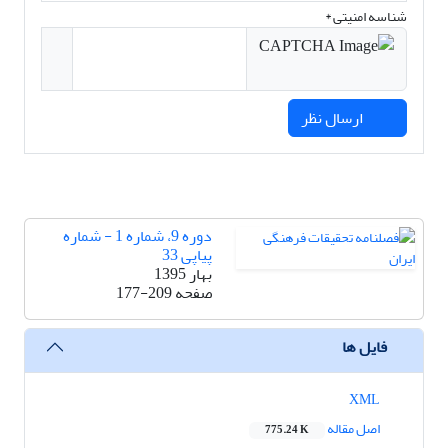
شناسه امنیتی *
ارسال نظر
دوره 9، شماره 1 - شماره
پیاپی 33
بهار 1395
صفحه
177-209
فایل ها
XML
اصل مقاله
775.24 K