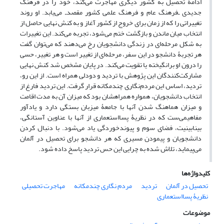
ادامۀ تحصیل به کشور دیگری مهاجرت می‌کند، خود را در فرهنگ
جدیدی ـ‌فرهنگ عام و فرهنگ علمی کشور مقصد‌ـ می‌یابد. او روند
تغییراتی را که از زمان برای خروج از کشور آغاز و به کنش نهایی حاصل از
انتخاب میان ماندن و بازگشت ختم می‌شود، تجربه می‌کند. این تغییرات
به شکل مرحله‌ای در زندگی دانشجویان رخ می‌دهند که می‌توان گفت
هر تجربۀ دانشجو در این سفر، مرحله‌ای از تغییر است و هر تغییر، حسی
را درون او برانگیخته یا تقویت می‌کند. در پایان مشخص شد کنش نهایی
مشارکت‌کنندگان این پژوهش با تردید و دودلی همراه است. از این رو،
تردید، اساس این مردم‌نگاری چندمکانه قرار گرفت. این تردید فارغ از
انتخاب دانشجویان، همواره همراهشان بود که میزان آن به مدت اقامت
و میزان هماهنگ شدن آنها با جامعۀ میزبان بستگی دارد و یادآور
مفاهیمی‌ست که در نظریۀ پسااستعماری از آنها با عناوین آستانگی،
بینابینیت، فضای سوم و پیوندخوردگی یاد می‌شود. با دنبال کردن
دانشجویان و پیمودن مسیری که هر دانشجو برای تحصیل در آلمان
می‌پیماید، تلاش شده به چرایی این حس تردید پاسخ داده شود.
کلیدواژه‌ها
تحصیل در آلمان
تردید
مردم نگاری چندمکانه
مهاجرت تحصیلی
نظریۀ پسااستعماری
موضوعات