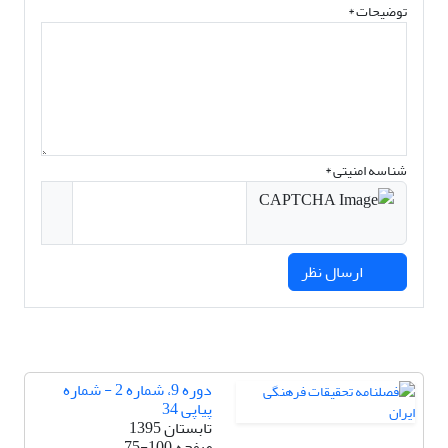
توضیحات *
شناسه امنیتی *
ارسال نظر
دوره 9، شماره 2 - شماره
پیاپی 34
تابستان 1395
صفحه
75-100