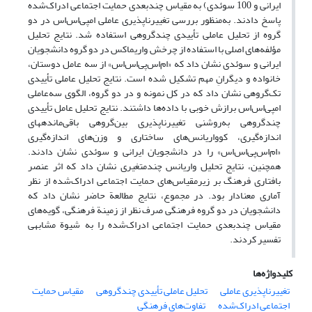
ایرانی و 100 سوئدی) به مقیاس چندبعدی حمایت اجتماعی ادراک‌شده
پاسخ دادند. به‌منظور بررسی تغییرناپذیری عاملی ام‎پی‌اس‌اس در دو
گروه از تحلیل عاملی تأییدی چندگروهی استفاده شد. نتایج تحلیل
مؤلفه‌های اصلی با استفاده از چرخش واریماکس در دو گروه دانشجویان
ایرانی و سوئدی نشان داد که «ام‌اس‌پی‌اس‌اس» از سه عامل دوستان،
خانواده و دیگرانِ مهم تشکیل شده است. نتایج تحلیل عاملی تأییدی
تک‌گروهی نشان داد که در کل نمونه و در دو گروه، الگوی سه‌عاملی
ام‎پی‌اس‌اس برازش خوبی با داده‌ها داشتند. نتایج تحلیل عامل تأییدی
چندگروهی به‌روشنی تغییرناپذیری بین‌گروهی باقی‌مانده­های
اندازه‌گیری، کوواریانس‌های ساختاری و وزن‌های اندازه‌گیری
«ام‌اس‌پی‌اس‌اس» را در دانشجویان ایرانی و سوئدی نشان دادند.
همچنین، نتایج تحلیل واریانس چندمتغیری نشان داد که اثر عنصر
بافتاری فرهنگ بر زیرمقیاس‌های حمایت اجتماعی ادراک‌شده از نظر
آماری معنادار بود. در مجموع، نتایج مطالعة حاضر نشان داد که
دانشجویان در دو گروه فرهنگی صرف نظر از زمینة فرهنگی، گویه‌های
مقیاس چندبعدی حمایت اجتماعی ادراک‌شده را به شیوة مشابهی
تفسیر کردند.
کلیدواژه‌ها
تغییرناپذیری عاملی
تحلیل عاملی تأییدی چندگروهی
مقیاس حمایت
اجتماعی ادراک‌شده
تفاوت‌های فرهنگی