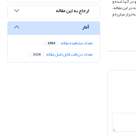
 ظهور انگیزشی نو در آنها شده و
ل از عدم تحقق انگیزه‌ها و نیازهایشان، استراتژی تحصیل و اشتغال را به‎عنوان راهبردهای تحقق اهداف خود برگزیده‎اند که در این مقاله،
ارجاع به این مقاله
ان مورد مطالعه رسیده که شامل 1) انتخاب تحصیل به‌مثابه ابزار مبارزه و
آمار
تعداد مشاهده مقاله
4,964
تعداد دریافت فایل اصل مقاله
3,124