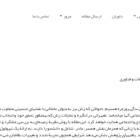
ن
داوران
ارسال مقاله
مرور
تماس با ما
ات و فناوری
همزمان با تحولات مدرن و تجربۀ تجدد، شاهد دگرگونی‎های متعددی در اشکال زندگی روزمره هستیم؛ تحولاتی ک
خواهند کرد و به دگرگونی معناهای ذهنی و به تبع آن دگرگونی در نقش‌های اجتماعی آنها می‎انجامد. تغییراتی در انگیز
دی و اجتماعی هدایت خواهد کرد. این مقاله با روش نظریۀ زمینه‌ای به بررسی عملکرد و 
با زنانی که همزمان نقش همسر، مادر، شاغل و دانشجو را دارند، به ارائۀ یک تیپولوژی 
عه با تأکید بر فرایند انگیزشی آنها برای ورود به آموزش عالی می‎پردازد. یافته­های پژوهش نشان می‌دهد شرایطی همچون تجربۀ تجدد و تغییرات نظ