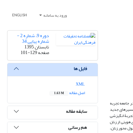
ورود به سامانه
ENGLISH
دوره 9، شماره 2 -
شماره پیاپی 34
تابستان 1395
صفحه
101-129
فایل ها
XML
اصل مقاله
1.63 M
ه زنان نیز به‌عنوان عاملانی با نقش‎های جنسیتی متفاوت در جامعه تجربه
ه و تمایلات زنان که به‎منظور تحقق خود و انتخاب مسیرهای جدید
سابقه مقاله
تجربۀ انگیزشی
هویتی از زنان
هم رسانی
ام ارزشی حول محور زنان،