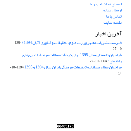
اعضای هیات تحریریه
ارسال مقاله
تماس با ما
نقشه سایت
آخرین اخبار
فهرست نشریات معتبر وزارت علوم، تحقیقات و فناوری (آبان 1394)
1394-
10-27
فراخوان تابستان سال 1395 برای دریافت مقالات مرتبط با "بازی‌های
رایانه‌ای"
1394-10-27
فراخوان مقاله فصلنامه تحقیقات فرهنگی ایران سال 1394 و 1395
1394-10-
14
Journal of Iran Cultural Research (JICR) is licensed under a
Creative Commons Attribution 4.0 International
CC-BY 4.0