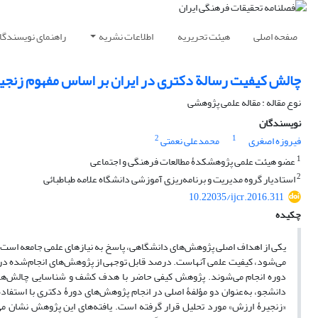
صفحه اصلی
هیئت تحریریه
اطلاعات نشریه
راهنمای نویسندگا
چالش کیفیت رسالة دکتری در ایران بر اساس مفهوم زنجی
نوع مقاله : مقاله علمی پژوهشی
نویسندگان
2
1
فیروزه اصغری
محمدعلی نعمتی
1
عضو هیئت علمی پژوهشکدۀ مطالعات فرهنگی و اجتماعی
2
استادیار گروه مدیریت و برنامه‌ریزی آموزشی دانشگاه علامه طباطبائی
10.22035/ijcr.2016.311
چکیده
یکی از اهداف اصلی پژوهش‌های دانشگاهی، پاسخ به نیازهای علمی جامعه است. د
می‌شود، کیفیت علمی آنهاست. درصد قابل توجهی از پژوهش‌های انجام‌شده در 
دوره انجام می‌شوند. پژوهش کیفی حاضر با هدف کشف و شناسایی چالش‌های 
دانشجو، به‌عنوان دو مؤلفۀ اصلی در انجام پژوهش‌های دورۀ دکتری با استفا
«زنجیرۀ ارزش» مورد تحلیل قرار گرفته است. یافته‌های این پژوهش نشان می‌