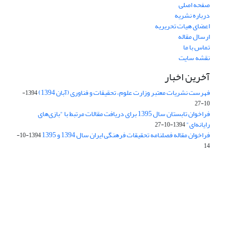
صفحه اصلی
درباره نشریه
اعضای هیات تحریریه
ارسال مقاله
تماس با ما
نقشه سایت
آخرین اخبار
فهرست نشریات معتبر وزارت علوم، تحقیقات و فناوری (آبان 1394)
1394-
10-27
فراخوان تابستان سال 1395 برای دریافت مقالات مرتبط با "بازی‌های
رایانه‌ای"
1394-10-27
فراخوان مقاله فصلنامه تحقیقات فرهنگی ایران سال 1394 و 1395
1394-10-
14
Journal of Iran Cultural Research (JICR) is licensed under a
Creative Commons Attribution 4.0 International
CC-BY 4.0